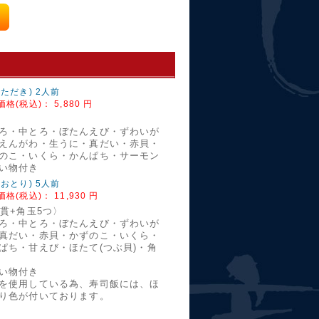
いただき) 2人前
価格(税込)：
5,880 円
貫
ろ・中とろ・ぼたんえび・ずわいが
えんがわ・生うに・真だい・赤貝・
のこ・いくら・かんぱち・サーモン
い物付き
おおとり) 5人前
価格(税込)：
11,930 円
5貫+角玉5つ〉
ろ・中とろ・ぼたんえび・ずわいが
真だい・赤貝・かずのこ・いくら・
ぱち・甘えび・ほたて(つぶ貝)・角
い物付き
を使用している為、寿司飯には、ほ
り色が付いております。