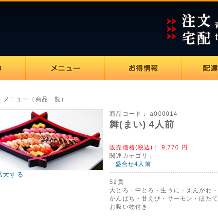
> メニュー（商品一覧）
商品コード：
a000014
舞(まい) 4人前
販売価格(税込)：
9,770
円
関連カテゴリ：
盛合せ4人前
拡大する
52貫
大とろ・中とろ・生うに・えんがわ
かんぱち・甘えび・サーモン・ほたて
お吸い物付き