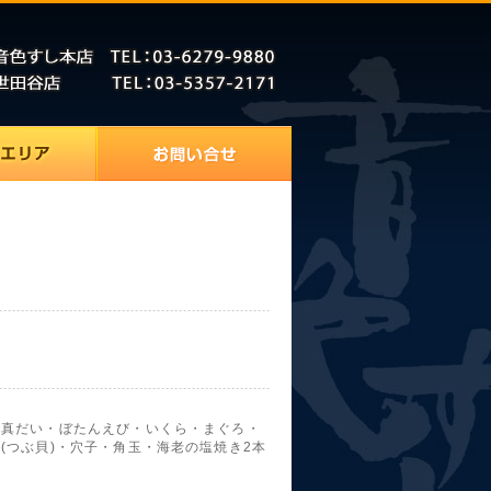
・真だい・ぼたんえび・いくら・まぐろ・
(つぶ貝)・穴子・角玉・海老の塩焼き2本