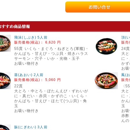
飛沫(しぶき) 5人前
頂(
販売価格(税込)：
6,620 円
販売
55貫 いくら・まぐろ・ねぎとろ(軍艦)・
24
かんぱち・甘えび・つぶ貝・焼きハラス
大と
サーモン・穴子・いか・光物・玉子
に・
お吸い物付き
かず
お吸
葵(あおい) 2人前
鳳(
販売価格(税込)：
5,060 円
販売
22貫
〈5
大とろ・中とろ・ぼたんえび・ずわいが
大と
に・真だい・赤貝・かずのこ・いくら・
に・
かんぱち・甘えび・ほたて(つぶ貝)・角
かん
玉
玉
お吸い物付き
お吸
赤酢
んの
賑(にぎわい) 3人前