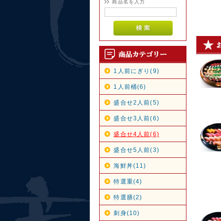
商品名を入力
1人前にぎり(9)
1人前桶(6)
盛合せ2人前(5)
盛合せ3人前(6)
盛合せ4人前(6)
盛合せ5人前(3)
海鮮丼(11)
特選重(4)
特選膳(2)
刺身(10)