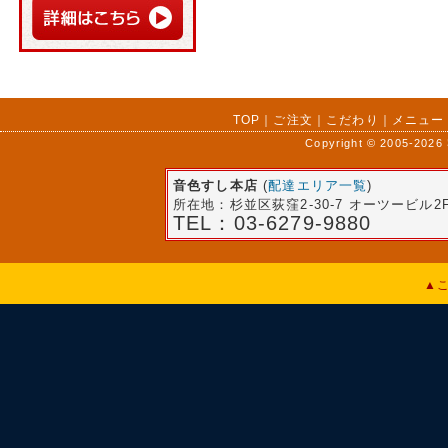
TOP
｜
ご注文
｜
こだわり
｜
メニュー
Copyright © 2005-202
音色すし本店
(
配達エリア一覧
)
所在地：杉並区荻窪2-30-7 オーツービル2
TEL：03-6279-9880
▲