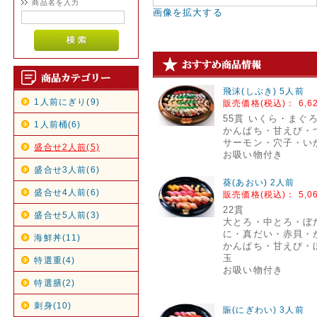
商品名を入力
画像を拡大する
飛沫(しぶき) 5人前
1人前にぎり(9)
販売価格(税込)：
6,6
55貫 いくら・まぐ
1人前桶(6)
かんぱち・甘えび・
サーモン・穴子・い
盛合せ2人前(5)
お吸い物付き
盛合せ3人前(6)
葵(あおい) 2人前
盛合せ4人前(6)
販売価格(税込)：
5,0
22貫
盛合せ5人前(3)
大とろ・中とろ・ぼ
に・真だい・赤貝・
海鮮丼(11)
かんぱち・甘えび・ほ
玉
特選重(4)
お吸い物付き
特選膳(2)
刺身(10)
賑(にぎわい) 3人前