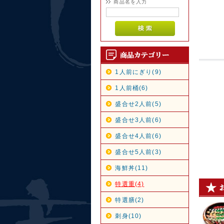
商品名を入力
1人前にぎり(9)
1人前桶(6)
盛合せ2人前(5)
盛合せ3人前(6)
盛合せ4人前(6)
盛合せ5人前(3)
海鮮丼(11)
特選重(4)
特選膳(2)
刺身(10)