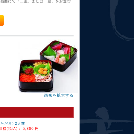
文画面にて「二重」または「慶」をお選び
画像を拡大する
いただき) 2人前
価格(税込)：
5,880 円