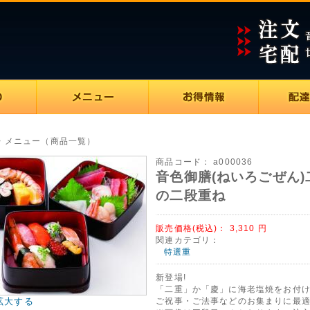
> メニュー（商品一覧）
商品コード：
a000036
音色御膳(ねいろごぜん)
の二段重ね
販売価格(税込)：
3,310
円
関連カテゴリ：
特選重
新登場!
「二重」か「慶」に海老塩焼をお付
拡大する
ご祝事・ご法事などのお集まりに最