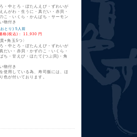
貫
ろ・中とろ・ぼたんえび・ずわいが
えんがわ・生うに・真だい・赤貝・
のこ・いくら・かんぱち・サーモン
い物付き
おおとり) 5人前
価格(税込)：
11,930 円
5貫+角玉5つ〉
ろ・中とろ・ぼたんえび・ずわいが
真だい・赤貝・かずのこ・いくら・
ぱち・甘えび・ほたて(つぶ貝)・角
い物付き
を使用している為、寿司飯には、ほ
り色が付いております。