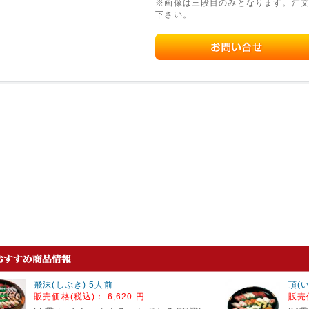
※画像は三段目のみとなります。注
下さい。
飛沫(しぶき) 5人前
頂(
販売価格(税込)：
6,620 円
販売