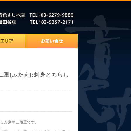
二重(ふたえ):刺身とちらし
けした豪華三段重です。
適。