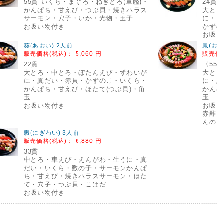
55貫 いくら・まぐろ・ねぎとろ(軍艦)・
24
かんぱち・甘えび・つぶ貝・焼きハラス
大と
サーモン・穴子・いか・光物・玉子
に・
お吸い物付き
かず
お吸
葵(あおい) 2人前
鳳(
販売価格(税込)：
5,060 円
販売
22貫
〈5
大とろ・中とろ・ぼたんえび・ずわいが
大と
に・真だい・赤貝・かずのこ・いくら・
に・
かんぱち・甘えび・ほたて(つぶ貝)・角
かん
玉
玉
お吸い物付き
お吸
赤酢
んの
賑(にぎわい) 3人前
販売価格(税込)：
6,880 円
33貫
中とろ・車えび・えんがわ・生うに・真
だい・いくら・数の子・サーモンかんぱ
ち・甘えび・焼きハラスサーモン・ほた
て・穴子・つぶ貝・こはだ
お吸い物付き