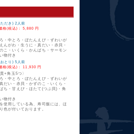
いただき) 2人前
価格(税込)：
5,880 円
貫
ろ・中とろ・ぼたんえび・ずわいが
えんがわ・生うに・真だい・赤貝・
のこ・いくら・かんぱち・サーモン
い物付き
おおとり) 5人前
価格(税込)：
11,930 円
5貫+角玉5つ〉
ろ・中とろ・ぼたんえび・ずわいが
真だい・赤貝・かずのこ・いくら・
ぱち・甘えび・ほたて(つぶ貝)・角
い物付き
を使用している為、寿司飯には、ほ
り色が付いております。