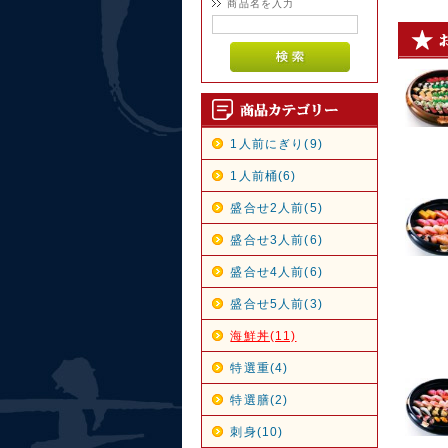
商品名を入力
1人前にぎり(9)
1人前桶(6)
盛合せ2人前(5)
盛合せ3人前(6)
盛合せ4人前(6)
盛合せ5人前(3)
海鮮丼(11)
特選重(4)
特選膳(2)
刺身(10)