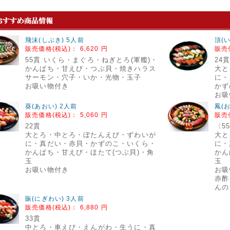
飛沫(しぶき) 5人前
頂(
販売価格(税込)：
6,620 円
販売
55貫 いくら・まぐろ・ねぎとろ(軍艦)・
24
かんぱち・甘えび・つぶ貝・焼きハラス
大と
サーモン・穴子・いか・光物・玉子
に・
お吸い物付き
かず
お吸
葵(あおい) 2人前
鳳(
販売価格(税込)：
5,060 円
販売
22貫
〈5
大とろ・中とろ・ぼたんえび・ずわいが
大と
に・真だい・赤貝・かずのこ・いくら・
に・
かんぱち・甘えび・ほたて(つぶ貝)・角
かん
玉
玉
お吸い物付き
お吸
赤酢
んの
賑(にぎわい) 3人前
販売価格(税込)：
6,880 円
33貫
中とろ・車えび・えんがわ・生うに・真