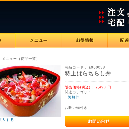
> メニュー（商品一覧）
商品コード：
a000038
特上ぱらちらし丼
販売価格(税込)：
2,490
円
関連カテゴリ：
海鮮丼
お吸い物付き
拡大する